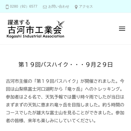
古
コ
0280（92）6577
お問い合わせ
アクセス
河
ン
市
テ
工
ン
業
メ
ニ
会
ツ
ュ
ー
へ
古
ス
河
キ
市
20190929
第１９回バスハイク・・・９月２９日
ッ
工
プ
業
2021
古河市主催の「第１９回バスハイク」が開催されました。今
会
年
回は山梨県富士河口湖町から「竜ヶ岳」へのトレッキング。
5
参加者は２６名で、天気予報では曇り時々雨でしたが当日は
月
まずまずの天気に恵まれ竜ヶ岳を目指しました。約５時間の
15
コースでしたが雄大な富士山を見ることができました。参加
日
by
者の皆様、来年も楽しみにしていてください。
水