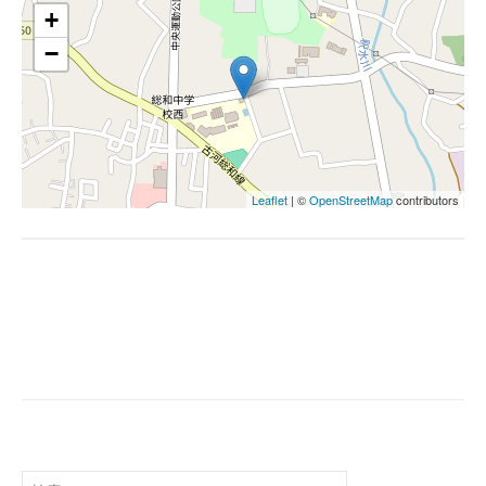
+
−
Leaflet
| ©
OpenStreetMap
contributors
投
稿
ナ
ビ
ゲ
検