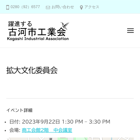
古
コ
0280（92）6577
お問い合わせ
アクセス
河
ン
市
テ
工
ン
業
メ
ニ
会
ツ
ュ
ー
へ
古
ス
河
キ
市
拡大文化委員会
ッ
工
プ
業
会
イベント詳細
日付:
2023年9月22日 1:30 PM
–
3:30 PM
会場:
商工会館2階 中会議室