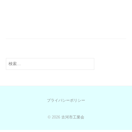
投
稿
ナ
ビ
ゲ
検
ー
索:
シ
ョ
ン
プライバシーポリシー
© 2026
古河市工業会