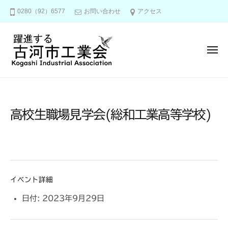
古
コ
0280（92）6577
お問い合わせ
アクセス
河
ン
市
テ
工
ン
業
メ
ニ
会
ツ
ュ
ー
へ
古
ス
河
キ
市
高校生職場見学会(総和工業高等学校)
ッ
工
プ
業
会
イベント詳細
日付:
2023年9月29日