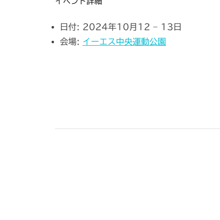
イベント詳細
日付:
2024年10月12
–
13日
会場:
イーエス中央運動公園
投
稿
ナ