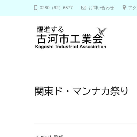
コ
河
0280（92）6577
お問い合わせ
アク
ン
市
テ
工
ン
業
ツ
会
へ
古
ス
河
キ
市
ッ
工
プ
関東ド・マンナカ祭り
業
会