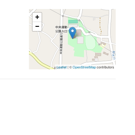
+
−
Leaflet
| ©
OpenStreetMap
contributors