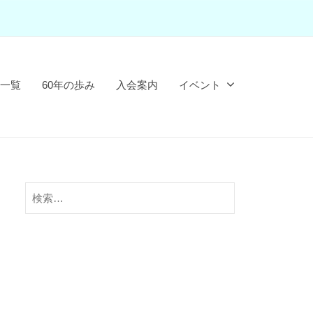
一覧
60年の歩み
入会案内
イベント
検
索: