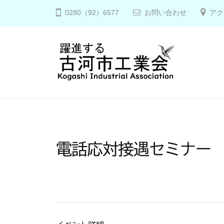
コ
河
0280（92）6577
お問い合わせ
アク
ン
市
テ
工
ン
業
ツ
会
へ
古
ス
河
キ
市
ッ
工
プ
電話応対接遇セミナー
業
会