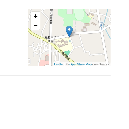
+
−
Leaflet
| ©
OpenStreetMap
contributors