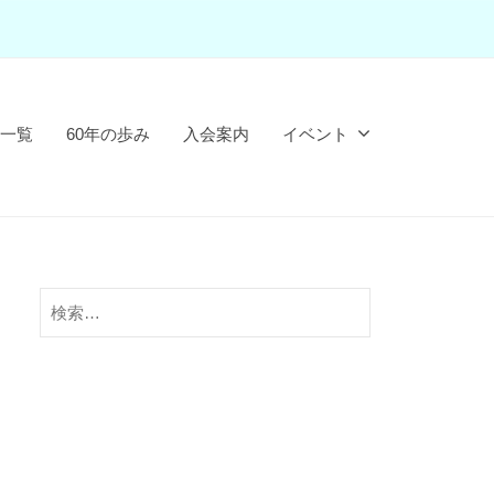
一覧
60年の歩み
入会案内
イベント
検
索: